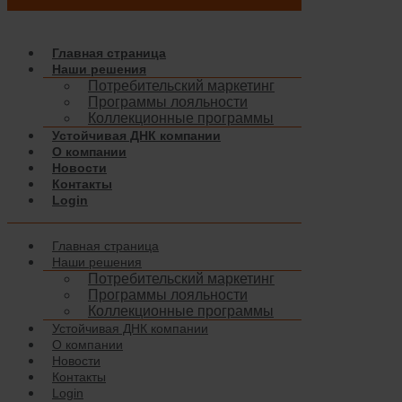
Перейти к содержимому
Главная страница
Наши решения
Потребительский маркетинг
Программы лояльности
Коллекционные программы
Устойчивая ДНК компании
О компании
Новости
Контакты
Login
Главная страница
Наши решения
Потребительский маркетинг
DISCOVER THE COSMOS
Программы лояльности
WITH COOP!
Коллекционные программы
Устойчивая ДНК компании
О компании
Новости
Контакты
Login