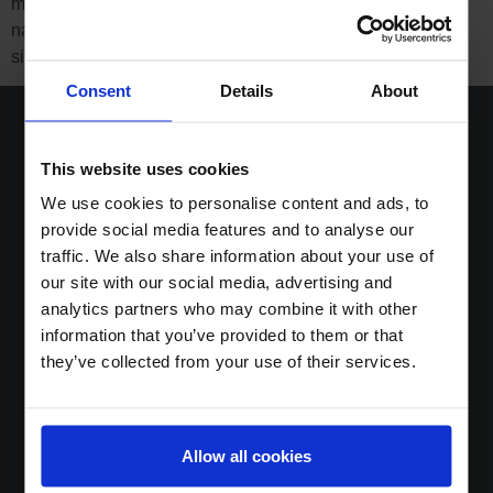
montagnes abruptes, c’est le moment de profiter de la
nature, où vous pouvez recharger vos batteries ou
simplement oublier le stress […]
Consent
Details
About
This website uses cookies
Home
We use cookies to personalise content and ads, to
provide social media features and to analyse our
Jobs
traffic. We also share information about your use of
Solutions
our site with our social media, advertising and
Sustainable DNA
analytics partners who may combine it with other
Sur Boost
information that you’ve provided to them or that
News
they’ve collected from your use of their services.
Jobs
Contact
Login
Allow all cookies