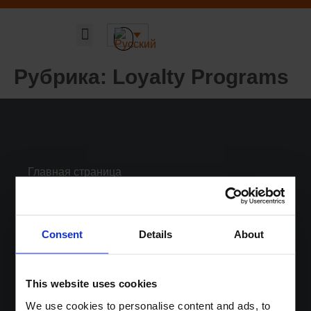
Главная страница
Наши решения
Устойчивая ДНК компании
О компании
Рубрика:
Loyalty Programs
Главная страница
Наши решения
Устойчивая ДНК компании
О компании
Consent
Details
About
Новости
Контакты
This website uses cookies
Login
We use cookies to personalise content and ads, to