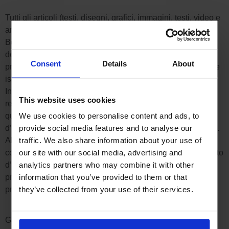
Tutti gli articoli (testi, disegni, grafici, immagini, testi, video e
animazioni e la loro composizione) nel negozio online di
Boost Holding AG sono conformi alle norme di protezione
dei diritti d’autore e ad altre norme di protezione. La
Consent
Details
About
protezione giuridica si applica anche alle banche dati e alle
istituzioni similari. Gli articoli sono solo per il miglior uso di
Internet. I contenuti di questo sito web non possono essere
This website uses cookies
replicati, diffusi, modificati o messi a disposizione di terzi in
We use cookies to personalise content and ads, to
qualsiasi forma al di fuori dei limiti della legge sul diritto
provide social media features and to analyse our
d’autore senza l’autorizzazione scritta di Boost Holding AG.
traffic. We also share information about your use of
Alcune sezioni del sito web di Boost Holding AG
our site with our social media, advertising and
contengono anche immagini che non sono coperte dal diritto
analytics partners who may combine it with other
d’autore. Se non diversamente indicato, tutti i marchi
information that you’ve provided to them or that
presenti nel negozio online di Boost Holding AG sono
they’ve collected from your use of their services.
protetti dal diritto dei marchi.
Garanzia