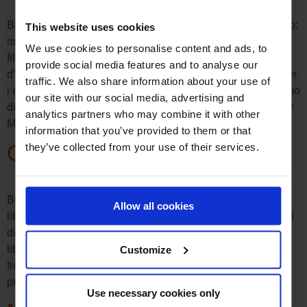
Briefing Energizer affida a Boost Group il seguente progetto:
This website uses cookies
risistemare l’esposizione della gamma di batterie in 750
We use cookies to personalise content and ads, to
filiali di differenti dettaglianti per facilitare l’esperienza
provide social media features and to analyse our
d’acquisto e renderla maggiormente ordinata e attraente per
traffic. We also share information about your use of
i consumatori e per stimolare gli acquisti impulsivi allo scopo
our site with our social media, advertising and
di un aumento del fatturato. Soluzione Con il team Shopper
analytics partners who may combine it with other
Marketing, Boost Group […]
information that you’ve provided to them or that
Orell Füssli Thalia (OFT)
they’ve collected from your use of their services.
Briefing Orell Füssli Thalia (OFT) è la maggiore catena di
Allow all cookies
librerie sul mercato svizzero. Per lo sviluppo dei suoi canali
di vendita, in aggiunta alla vendita on-line e nelle proprie
librerie, OFT si concentra su superfici retail ad alta
Customize
frequenza. Il fattore chiave di successo e´ la gestione
professionale e consistente della propria presenza su […]
Use necessary cookies only