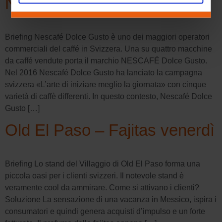
Nescafé Dolce Gusto
Briefing Nescafé Dolce Gusto è uno dei maggiori operatori
commerciali del caffé in Svizzera. Una su quattro macchine
da caffé vendute porta il marchio NESCAFÉ Dolce Gusto.
Nel 2016 Nescafé Dolce Gusto ha lanciato la campagna
svizzera «L’arte di iniziare meglio la giornata» con cinque
varietà di caffè differenti. In questo contesto, Nescafé Dolce
Gusto […]
Old El Paso – Fajitas venerdì
Briefing Lo stand del Villaggio di Old El Paso forma una
piccola oasi per i clienti svizzeri. Il notevole stand è
veramente cool da ammirare. Come si attivano i clienti?
Soluzione La sensazione di una vacanza in Messico, ispira i
consumatori e quindi genera acquisti d’impulso e un forte