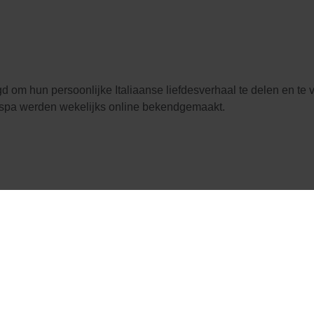
 om hun persoonlijke Italiaanse liefdesverhaal te delen en te 
espa werden wekelijks online bekendgemaakt.
n 26.000 contacten, 4.000 foto’s en 2.000 uploads op het web
ost Group
on
Vimeo
.