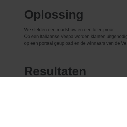
Oplossing
We stelden een roadshow en een loterij voor.
Op een Italiaanse Vespa worden klanten uitgenodigd
op een portaal geüpload en de winnaars van de V
Resultaten
26 verkooppunten en 114 promotiedagen genereerde
Barilla Lovestory Roadshow | Boost Group
from
Bo