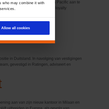
emer als Managing Director Asia Pacific aan te
ers who may combine it with
mee. Ze begon haar carrière in loyalty
 services.
igheid in
Allow all cookies
ositie in Duitsland. In navolging van vestigingen
team, gevestigd in Ratingen, adviseert en
t
opening aan van zijn nieuw kantoor in Milaan en
blijft uitbreiden in Europa, als gevolg van