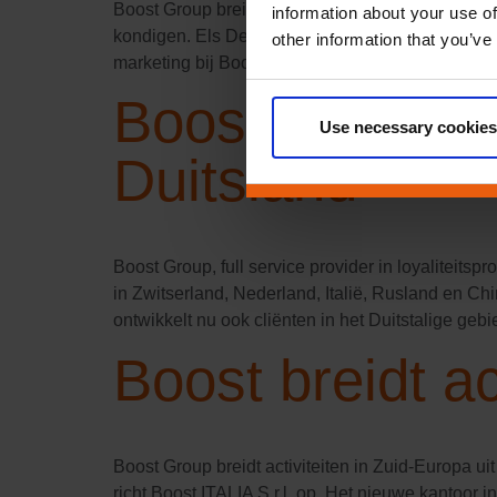
Boost Group breidt uit naar retailmarkten in Az
information about your use of
kondigen. Els De Sweemer brengt 10 jaar interna
other information that you’ve
marketing bij Boost Group in 2009 voordat ze […
Boost Group ve
Use necessary cookies
Duitsland
Boost Group, full service provider in loyaliteits
in Zwitserland, Nederland, Italië, Rusland en C
ontwikkelt nu ook cliënten in het Duitstalige geb
Boost breidt act
Boost Group breidt activiteiten in Zuid-Europa ui
richt Boost ITALIA S.r.l. op. Het nieuwe kantoor in