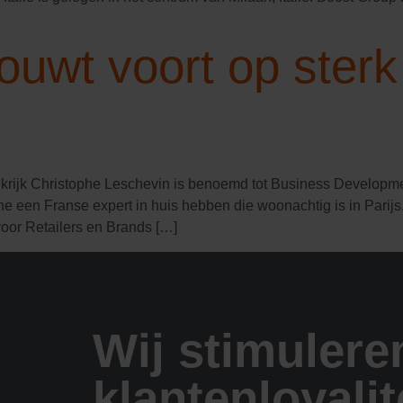
uwt voort op sterk
nkrijk Christophe Leschevin is benoemd tot Business Developme
phe een Franse expert in huis hebben die woonachtig is in Parij
voor Retailers en Brands […]
Wij stimulere
klantenloyalit