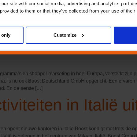
ië-Pacific Boost Group is verheugd de benoeming van Els de Swe
 our site with our social media, advertising and analytics partn
tionale ervaring en kennis van getrouwheidsmarketing met zich 
 provided to them or that they’ve collected from your use of their
]
rsterkt zijn aanwez
 only
Customize
programma’s en shopper marketing in heel Europa, versterkt zijn p
hina, is nu ook Boost Deutschland GmbH opgericht. Een ervaren 
ied. En de eerste […]
iviteiten in Italië ui
t en opent nieuwe kantoren in Italië Boost kondigt met trots de 
 Italië is gelegen in het centrum van Milaan, Italië. Boost Group 