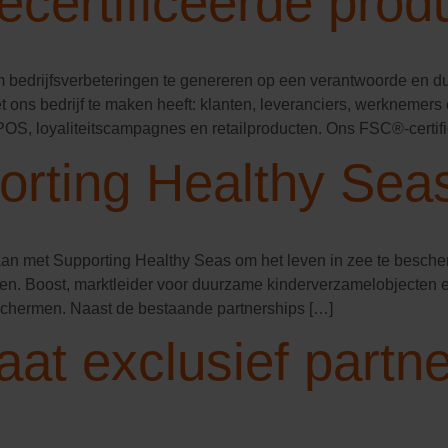
certificeerde prod
edrijfsverbeteringen te genereren op een verantwoorde en duu
t ons bedrijf te maken heeft: klanten, leveranciers, werknemers 
 POS, loyaliteitscampagnes en retailproducten. Ons FSC®-certifi
orting Healthy Sea
 met Supporting Healthy Seas om het leven in zee te bescherme
en. Boost, marktleider voor duurzame kinderverzamelobjecten e
chermen. Naast de bestaande partnerships […]
at exclusief partn