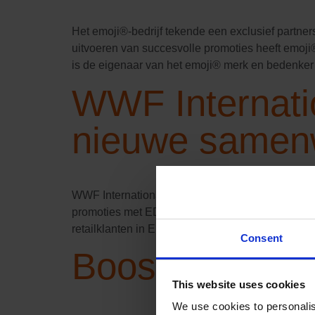
Het emoji®-bedrijf tekende een exclusief partn
uitvoeren van succesvolle promoties heeft emoji
is de eigenaar van het emoji® merk en bedenker 
WWF Internati
nieuwe samen
WWF International en Boost Group werken samen a
promoties met EDEKA en COOP Zwitserland, werk
retailklanten in Europa. WWF International ziet 
Consent
Boost Group bre
This website uses cookies
We use cookies to personalis