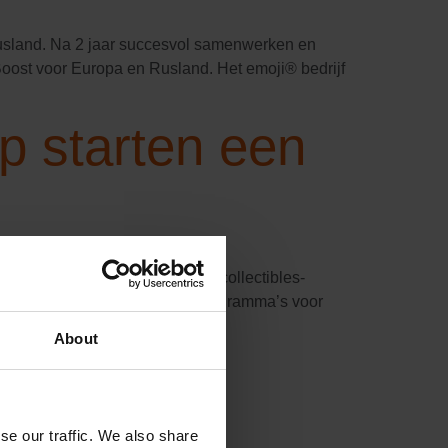
Rusland. Na 2 jaar succesvol samenwerken en
Boost voor Europa en Rusland. Het emoji® bedrijf
p starten een
 Europa Na het succes van de collectibles-
trol van nieuwe loyaliteitsprogramma’s voor
About
fic
se our traffic. We also share