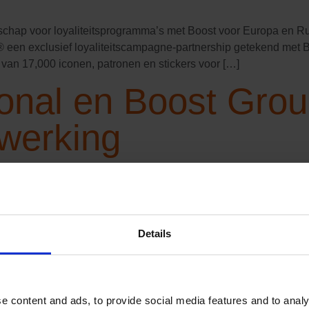
erschap voor loyaliteitsprogramma’s met Boost voor Europa en 
® een exclusief loyaliteitscampagne-partnership getekend met 
van 17,000 iconen, patronen en stickers voor […]
onal en Boost Grou
werking
an de creatie van loyaliteitsprogramma’s voor retailklanten in
en WWF International en Boost Group samen aan de verdere ui
Boost Group als de perfecte partner om […]
Details
idt uit in Azië-Paci
e content and ads, to provide social media features and to analy