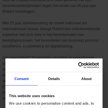
verantwoordelijkheden tegen het einde van dit jaar aan
Robert overdragen.
Met 25 jaar advieservaring op zowel nationaal als
internationaal niveau, brengt Robert een indrukwekkende
expertise met zich mee in het herontwerpen van
bedrijfsprocessen, het bevorderen van business process
excellence, e-commerce en digitalisering.
Zijn specialiteit? Strategieën omzetten in operationeel
succes, of het nu gaat om business development
management, het opstarten van bedrijfs- en IT-
transformatieprojecten of het implementeren van nieuwe IT-
Consent
Details
About
architecturen voor e-commerce (PIM, webshop), CRM of
ERP en meer. We kijken ernaar uit naar Roberts
inspirerende leiderschap en zijn langetermijnstrategieën
This website uses cookies
voor Loyalty.
We use cookies to personalise content and ads, to