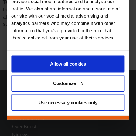
provide social media features and to analyse our
Tegelijkertijd willen we Michael Lausenmeyer hartelijk
traffic. We also share information about your use of
bedanken voor zijn waardevolle bijdrage aan Boost in de
our site with our social media, advertising and
afgelopen jaren en wensen we Robert Steinbauer veel
analytics partners who may combine it with other
succes en plezier in zijn nieuwe rol!
information that you’ve provided to them or that
they’ve collected from your use of their services.
Allow all cookies
Customize
Home
Use necessary cookies only
Oplossingen
Duurzaam DNA
Over Boost
Nieuws