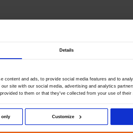
Details
Свяжитесь с нами >
e content and ads, to provide social media features and to analy
 our site with our social media, advertising and analytics partn
 provided to them or that they’ve collected from your use of their
 only
Customize