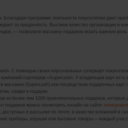
 Благодаря программе лояльности покупателям дают крат
дают за преданность. Высокое качество организации и ко
ндов, — позволило магазину подарков играть важную роль 
rd». С помощью своих персональных суперкарт покупатели
и компаний-партнеров «Supercard». У владельцев карт ест
в магазине (Supercash) или посредством подарочных карт 
гии, скидки и подарки.
бор из более чем 1000 привлекательных подарков, которые
т подарков можно посмотреть онлайн на сайте:
www.praem
оступных в рассылке по почте, в качестве вложений в газе
ские приборы, игрушки или бытовые товары— каждый участн