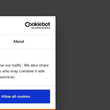
About
se our traffic. We also share
ers who may combine it with
 services.
Allow all cookies