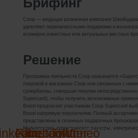
Брифинг
Coop — ведущая розничная компания Швейцарии.
удивляют первоклассными подарками и вознаграж
всемирно известных или актуальных местных бре
Решение
Программа лояльности Coop называется «Superca
покупкой в магазинах Coop или связанных с ним
супербаллы, совершая покупки непосредственно 
Supercard), чтобы получить эксклюзивные привиле
Boost предлагает участникам Coop Supercard вы
Boost напрямую покупателям. Полный ассортимен
представлены в сезонных подарочных брошюрах, д
Мультимедиа, туристические ваучеры, электриче
inkedin
Facebook
Xing
Instagram
Twitter
Vimeo