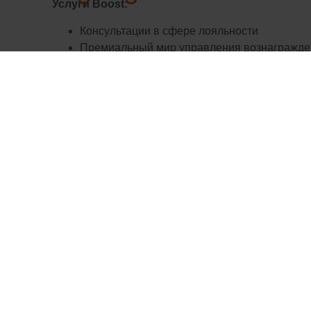
Услуги Boost:
Консультации в сфере лояльности
Премиальный мир управления вознагражд
Категорийный менеджмент
Управление цепочками поставок
Логистический и транспортный менеджмент
Контент-менеджмент
IT-инфраструктура
Послепродажный менеджмент
Контакт-центр для клиентов
Цифровые решения / Брифинг по геймифик
Результаты
В сотрудничестве с Boost программу Coop Superc
успешной программой лояльности в Швейцарии. 