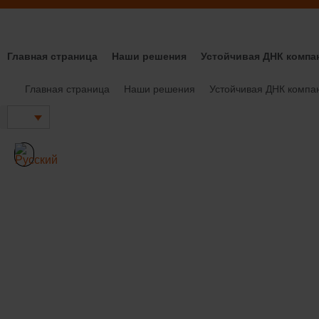
Перейти
к
содержимому
Главная страница
Наши решения
Устойчивая ДНК компа
Coop и B
Главная страница
Наши решения
Устойчивая ДНК компа
покупате
лояльнос
высшем 